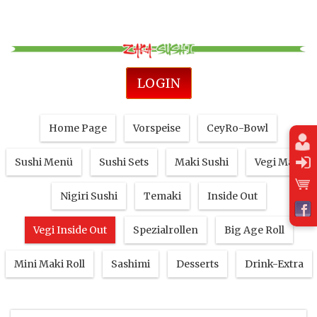
LOGIN
Home Page
Vorspeise
CeyRo-Bowl
Sushi Menü
Sushi Sets
Maki Sushi
Vegi Maki
Nigiri Sushi
Temaki
Inside Out
Vegi Inside Out
Spezialrollen
Big Age Roll
Mini Maki Roll
Sashimi
Desserts
Drink-Extra