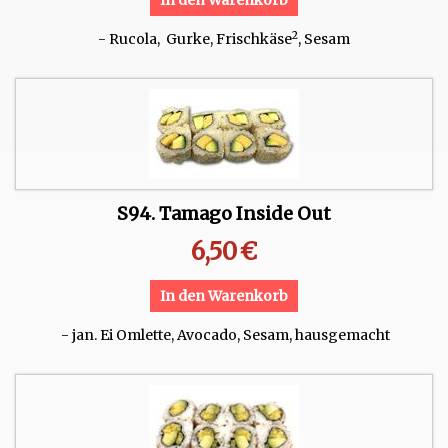
In den Warenkorb
2
- Rucola, Gurke, Frischkäse
, Sesam
S94. Tamago Inside Out
6,50
€
In den Warenkorb
- jan. Ei Omlette, Avocado, Sesam, hausgemacht