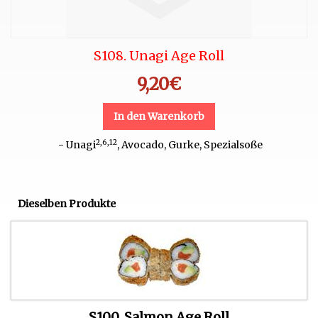
S108. Unagi Age Roll
9,20
€
In den Warenkorb
2,6,12
- Unagi
, Avocado, Gurke, Spezialsoße
Dieselben Produkte
S100. Salmon Age Roll