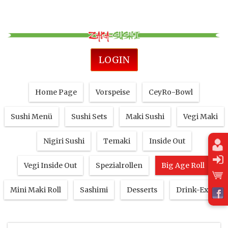
LOGIN
Home Page
Vorspeise
CeyRo-Bowl
Sushi Menü
Sushi Sets
Maki Sushi
Vegi Maki
Nigiri Sushi
Temaki
Inside Out
Vegi Inside Out
Spezialrollen
Big Age Roll
Mini Maki Roll
Sashimi
Desserts
Drink-Extra